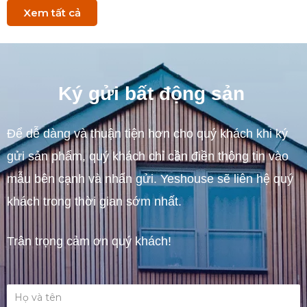
Xem tất cả
Ký gửi bất động sản
Để dễ dàng và thuận tiện hơn cho quý khách khi ký
gửi sản phẩm, quý khách chỉ cần điền thông tin vào
mẫu bên cạnh và nhấn gửi. Yeshouse sẽ liên hệ quý
khách trong thời gian sớm nhất.
Trân trọng cảm ơn quý khách!